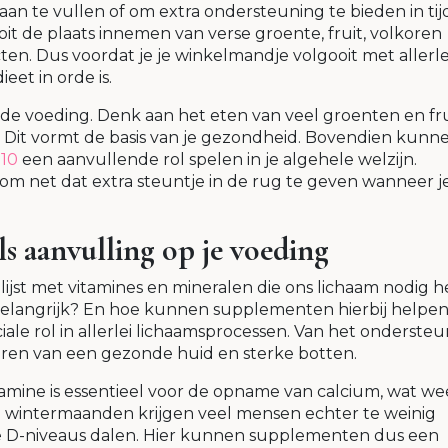
n te vullen of om extra ondersteuning te bieden in ti
oit de plaats innemen van verse groente, fruit, volkoren
en. Dus voordat je je winkelmandje volgooit met allerle
eet in orde is.
de voeding. Denk aan het eten van veel groenten en fru
 Dit vormt de basis van je gezondheid. Bovendien kunn
10
een aanvullende rol spelen in je algehele welzijn.
 net dat extra steuntje in de rug te geven wanneer j
s aanvulling op je voeding
ijst met vitamines en mineralen die ons lichaam nodig h
o belangrijk? En hoe kunnen supplementen hierbij helpe
ale rol in allerlei lichaamsprocessen. Van het onderste
ren van een gezonde huid en sterke botten.
amine is essentieel voor de opname van calcium, wat we
de wintermaanden krijgen veel mensen echter te weinig
ne D-niveaus dalen. Hier kunnen supplementen dus een