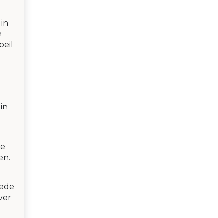
 in
n
peil
in
te
en.
oede
ver