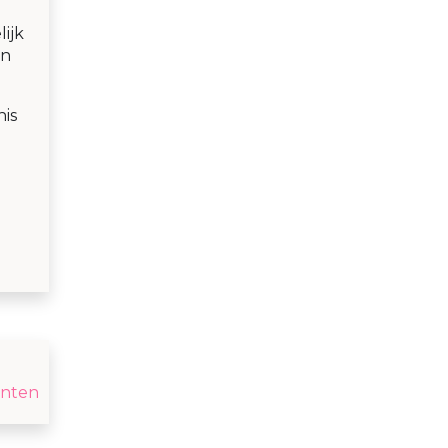
ijk
jn
is
enten