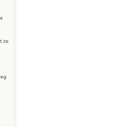
le
t ze
weg