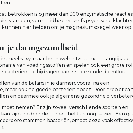
llen.
t betrokken is bij meer dan 300 enzymatische reacties
 spierkrampen, vermoeidheid en zelfs psychische klachte
n kunnen hier helpen om je magnesiumspiegel weer op 
or je darmgezondheid
et heel sexy, maar het is wel ontzettend belangrijk. Je
pname van voedingsstoffen en spelen ook een grote rol 
e bacteriën die bijdragen aan een gezonde darmflora.
llen van de balans in je darmen, vooral na een
hte, maar ook de goede bacteriën doodt. Door probiotica 
ellen en daarmee ook je algemene gezondheid verbeter
e moet nemen? Er zijn zoveel verschillende soorten en
 kan zijn om door de bomen het bos nog te zien. Een g
t meerdere stammen bacteriën, omdat deze vaak effectie
m.