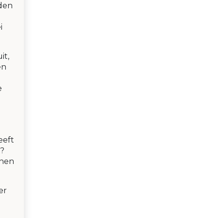
jden
i
it,
en
e
eeft
n?
unen
er