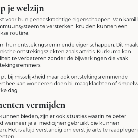
p je welzijn
t voor hun geneeskrachtige eigenschappen. Van kamil
immuunsysteem te versterken; kruiden kunnen een
jkse routine.
om hun ontstekingsremmende eigenschappen. Dit maak
ische ontstekingsziekten zoals artritis. Kurkuma kan
liteit te verbeteren zonder de bijwerkingen die vaak
stekingsremmers.
lpt bij misselijkheid maar ook ontstekingsremmende
erthee kan wonderen doen bij maagklachten of simpel
ke dag.
menten vermijden
nen bieden, zijn er ook situaties waarin ze beter
 wanneer je al medicijnen gebruikt die kunnen
Het is altijd verstandig om eerst je arts te raadplegen
enten.