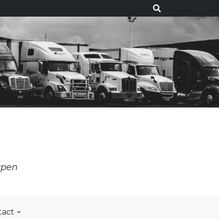
rpen
tact