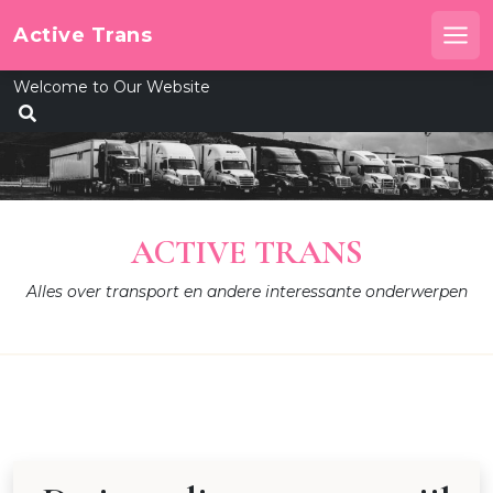
Skip
Active Trans
to
Me
content
Welcome to Our Website
ACTIVE TRANS
Alles over transport en andere interessante onderwerpen