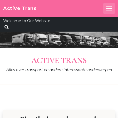
Skip
Active Trans
to
Me
content
Welcome to Our Website
ACTIVE TRANS
Alles over transport en andere interessante onderwerpen