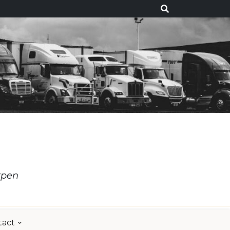
rpen
tact