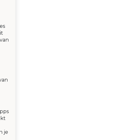
es
it
 van
 van
apps
akt
n je