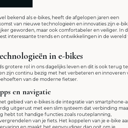
wel bekend als e-bikes, heeft de afgelopen jaren een
mst van nieuwe technologieën en innovaties zijn e-bik
lijker geworden, maar ook comfortabeler en veiliger. In d
st interessante trends en ontwikkelingen in de wereld
chnologieën in e-bikes
grotere rol in ons dagelijks leven en dit is ook terug te
nten zijn continu bezig met het verbeteren en innoveren
ehoeften van de moderne fietser.
pps en navigatie
het gebied van e-bikes is de integratie van smartphone-
oordig uitgerust met een slim systeem dat verbinding ma
 hebt tot handige functies zoals routeplanning,
vergrendelen van je fiets. Het koppelen van je e-bike aa
jervaring en maakt het eenvoudiger dan ooit om je