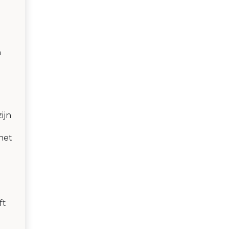
n
ijn
het
ft